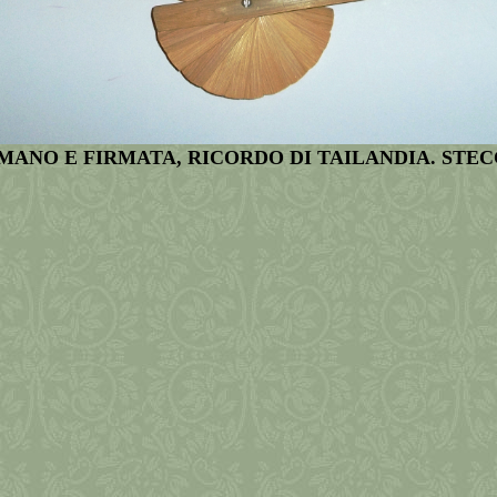
MANO E FIRMATA, RICORDO DI TAILANDIA. STECC